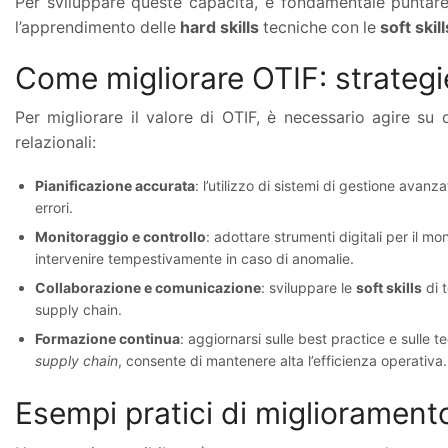
Per sviluppare queste capacità, è fondamentale punta
l’apprendimento delle
hard skills
tecniche con le
soft skill
Come migliorare OTIF: strateg
Per migliorare il valore di OTIF, è necessario agire su
relazionali:
Pianificazione accurata
: l’utilizzo di sistemi di gestione avan
errori.
Monitoraggio e controllo
: adottare strumenti digitali per il m
intervenire tempestivamente in caso di anomalie.
Collaborazione e comunicazione
: sviluppare le
soft skills
di t
supply chain.
Formazione continua
: aggiornarsi sulle best practice e sulle t
supply chain
, consente di mantenere alta l’efficienza operativa.
Esempi pratici di migliorament