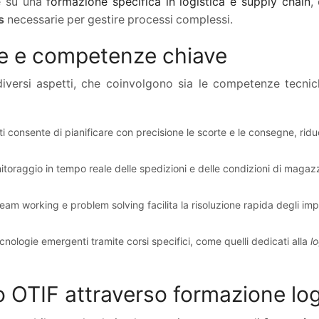
re su una
formazione specifica in logistica e supply chain
,
s
necessarie per gestire processi complessi.
ie e competenze chiave
 diversi aspetti, che coinvolgono sia le competenze tecnic
zati consente di pianificare con precisione le scorte e le consegne, ridu
onitoraggio in tempo reale delle spedizioni e delle condizioni di magaz
eam working e problem solving facilita la risoluzione rapida degli impr
ecnologie emergenti tramite corsi specifici, come quelli dedicati alla
lo
o OTIF attraverso formazione log