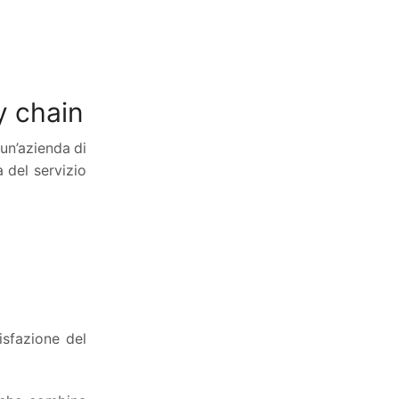
Cerca
y chain
 un’azienda di
Scopri i nostri servizi
 del servizio
La proposta formativa
isfazione del