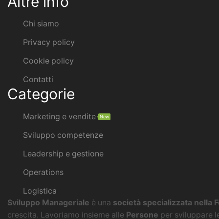
Altre info
Chi siamo
Privacy policy
Cookie policy
Contatti
Categorie
Marketing e vendite
New
Sviluppo competenze
Leadership e gestione
Operations
Logistica
Sviluppo Manageriale
è una
società specializzata nella
crescita. Lavoriamo insieme alle
Persone
per sviluppare l