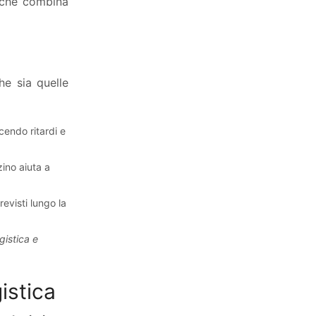
 che combina
Prossimi Corsi
he sia quelle
La Comunicazione Efficace
340,00
€
cendo ritardi e
IVA esclusa
Ridurre i costi di trasporto
zino aiuta a
340,00
€
IVA esclusa
evisti lungo la
gistica e
Avete KPI logistici? Costruiamoli
istica
340,00
€
IVA esclusa