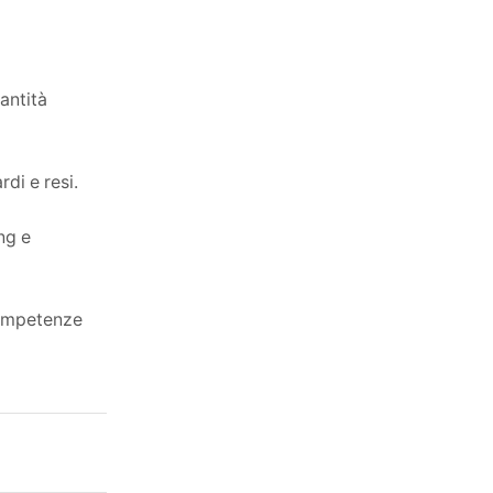
Outsourcing: come gestire in modo
efficace la gara d'appalto
antità
340,00
€
IVA esclusa
di e resi.
Categorie Corsi
ng e
 competenze
Ultimi articoli
Value Stream Mapping (VSM): come