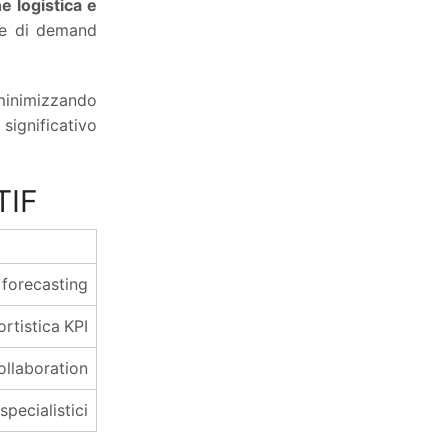
e logistica e
he di demand
 minimizzando
Diminuire i costi della logistica
significativo
distributiva
340,00
€
IVA esclusa
TIF
 forecasting
Recuperare efficienza in magazzino
ortistica KPI
attraverso l'analisi del lavoro
ollaboration
340,00
€
IVA esclusa
pecialistici