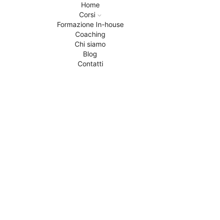
Home
Corsi
Formazione In-house
Coaching
Chi siamo
Blog
Contatti
Home
Hard skills
OTIF: cos’è e come migliorarlo