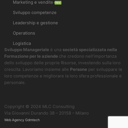
Marketing e vendite
New
Sviluppo competenze
Leadership e gestione
Operations
Logistica
Sviluppo Manageriale
è una
società specializzata nella
Formazione per le aziende
che credono nell’importanza
dello sviluppo delle proprie Risorse, investendo sulla loro
crescita. Lavoriamo insieme alle
Persone
per sviluppare le
loro competenze e migliorare la loro sfera professionale e
personale.
Copyright © 2024 MLC Consulting
Via Giovanni Durando 38 – 20158 – Milano
Web Agency Gdmtech