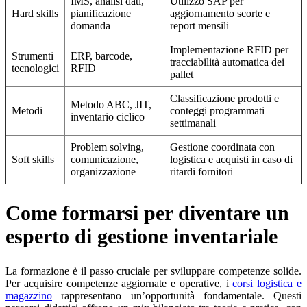
IMS, analisi dati,
Utilizzo SAP per
Hard skills
pianificazione
aggiornamento scorte e
domanda
report mensili
Implementazione RFID per
Strumenti
ERP, barcode,
tracciabilità automatica dei
tecnologici
RFID
pallet
Classificazione prodotti e
Metodo ABC, JIT,
Metodi
conteggi programmati
inventario ciclico
settimanali
Problem solving,
Gestione coordinata con
Soft skills
comunicazione,
logistica e acquisti in caso di
organizzazione
ritardi fornitori
Come formarsi per diventare un
esperto di gestione inventariale
La formazione è il passo cruciale per sviluppare competenze solide.
Per acquisire competenze aggiornate e operative, i
corsi logistica e
magazzino
rappresentano un’opportunità fondamentale. Questi