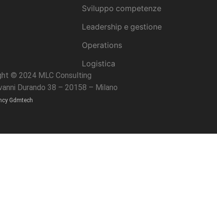
Sviluppo competenze
Leadership e gestione
Operations
Logistica
ght © 2024 MLC Consulting
ovanni Durando 38 – 20158 – Milano
ncy Gdmtech