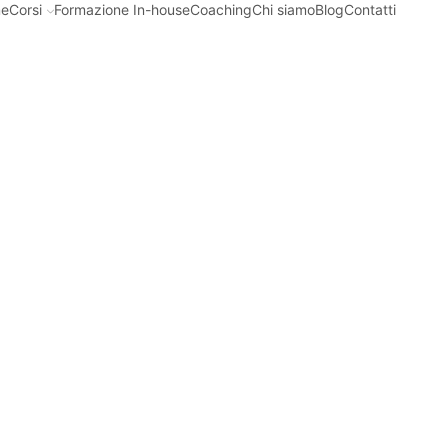
e
Corsi
Formazione In-house
Coaching
Chi siamo
Blog
Contatti