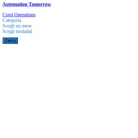
Automation Tomorrow
Corsi Operations
Categoria
Scegli un mese
Scegli modalità
Cerca
Gestione del team nel
cambiamento
Modalità
Webinar
Date
04/12/2026
Categoria
Leadership/Gestione del team